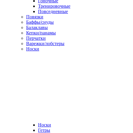
Гоночные
Тренировочные
Повседневные
Повязки
Баффы/снуды
Балаклавы
Кепки/панамы
Перчатки
Варежки/лобстеры
Носки
Носки
Гетры