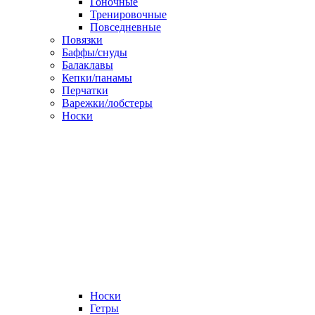
Гоночные
Тренировочные
Повседневные
Повязки
Баффы/снуды
Балаклавы
Кепки/панамы
Перчатки
Варежки/лобстеры
Носки
Носки
Гетры