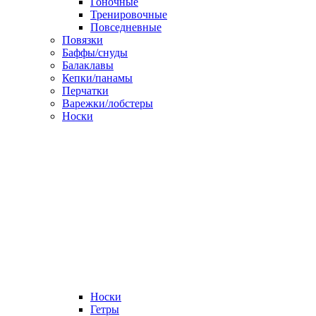
Гоночные
Тренировочные
Повседневные
Повязки
Баффы/снуды
Балаклавы
Кепки/панамы
Перчатки
Варежки/лобстеры
Носки
Носки
Гетры