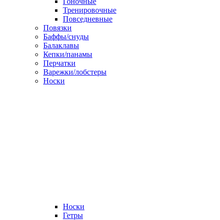
Гоночные
Тренировочные
Повседневные
Повязки
Баффы/снуды
Балаклавы
Кепки/панамы
Перчатки
Варежки/лобстеры
Носки
Носки
Гетры