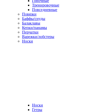
Гоночные
Тренировочные
Повседневные
Повязки
Баффы/снуды
Балаклавы
Кепки/панамы
Перчатки
Варежки/лобстеры
Носки
Носки
Гетры